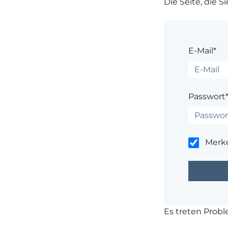
Die Seite, die S
E-Mail*
Passwort
Merk
Es treten Prob