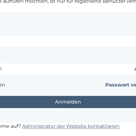
ie aufrufen möchten, ist nur für registrierte Benutzer ver
*
en
Passwort v
leme auf?
Administrator der Website kontaktieren