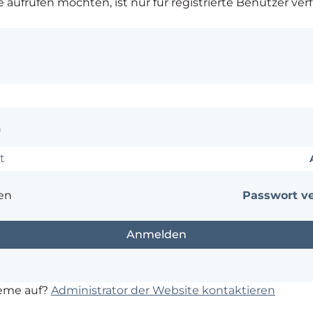
ie aufrufen möchten, ist nur für registrierte Benutzer ver
*
en
Passwort v
leme auf?
Administrator der Website kontaktieren