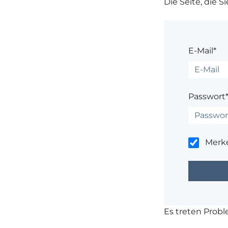
Die Seite, die S
E-Mail*
Passwort
Merk
Es treten Prob