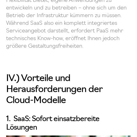
Flexibilität bietet, eigene Anwendungen zu
entwickeln und zu betreiben – ohne sich um den
Betrieb der Infrastruktur kümmern zu müssen.
Während SaaS also ein komplett integriertes
Serviceangebot darstellt, erfordert PaaS mehr
technisches Know-how, eröffnet Ihnen jedoch
größere Gestaltungsfreiheiten.
IV.) Vorteile und
Herausforderungen der
Cloud-Modelle
1. SaaS: Sofort einsatzbereite
Lösungen