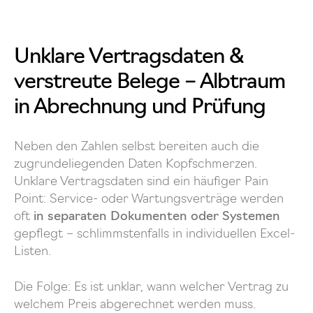
Unklare Vertragsdaten &
verstreute Belege – Albtraum
in Abrechnung und Prüfung
Neben den Zahlen selbst bereiten auch die
zugrundeliegenden Daten Kopfschmerzen.
Unklare Vertragsdaten sind ein häufiger Pain
Point: Service- oder Wartungsverträge werden
oft
in separaten Dokumenten oder Systemen
gepflegt – schlimmstenfalls in individuellen Excel-
Listen.
Die Folge: Es ist unklar, wann welcher Vertrag zu
welchem Preis abgerechnet werden muss.