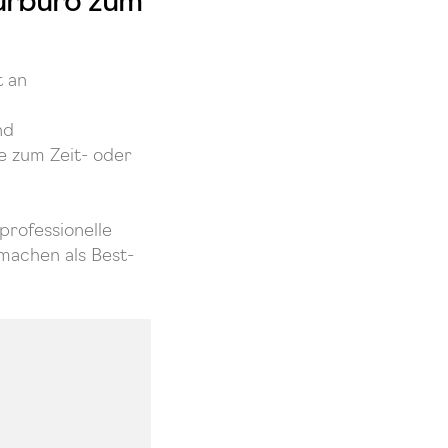
turbüro zum
t an
nd
ie zum Zeit- oder
professionelle
machen als Best-