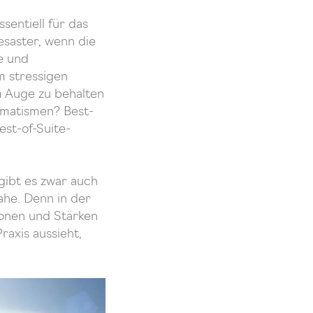
sentiell für das
esaster, wenn die
e und
m stressigen
im Auge zu behalten
tomatismen? Best-
st-of-Suite-
gibt es zwar auch
he. Denn in der
ionen und Stärken
raxis aussieht,