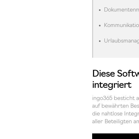
Dokumentenm
Kommunikati
Urlaubsmana
Diese Softw
integriert
ingo365 besticht 
auf bewährten Bes
die nahtlose Inte
aller Beteiligten