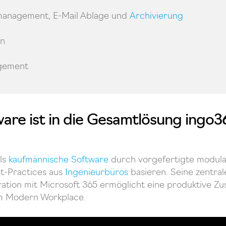
anagement, E-Mail Ablage und
Archivierung
on
gement
are ist in die Gesamtlösung ingo3
als
kaufmännische Software
durch vorgefertigte modula
t-Practices aus
Ingenieurbüros
basieren. Seine zentra
gration mit Microsoft 365 ermöglicht eine produktive 
 am Modern Workplace.