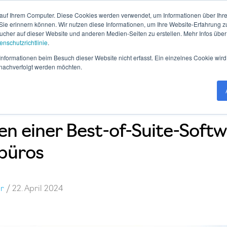
auf Ihrem Computer. Diese Cookies werden verwendet, um Informationen über Ihre 
 Sie erinnern können. Wir nutzen diese Informationen, um Ihre Website-Erfahrung 
her auf dieser Website und anderen Medien-Seiten zu erstellen. Mehr Infos über
enschutzrichtlinie
.
tware
Live-Demos
Best Practices
Blog
Know Ho
nformationen beim Besuch dieser Website nicht erfasst. Ein einzelnes Cookie wird
t nachverfolgt werden möchten.
en einer Best-of-Suite-Softw
büros
er
/
22. April 2024