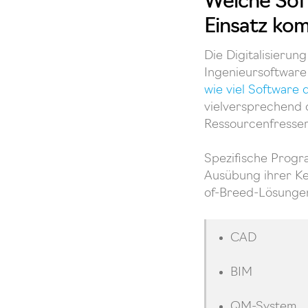
Welche Sof
Einsatz ko
Die Digitalisierun
Ingenieursoftware 
wie viel Software 
vielversprechend d
Ressourcenfresser
Spezifische Progra
Ausübung ihrer Ke
of-Breed-Lösungen
CAD
BIM
QM-System