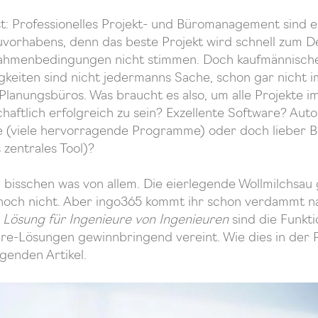
st: Professionelles Projekt- und Büromanagement sind es
uvorhabens, denn das beste Projekt wird schnell zum D
 Rahmenbedingungen nicht stimmen. Doch kaufmännisch
igkeiten sind nicht jedermanns Sache, schon gar nicht i
 Planungsbüros. Was braucht es also, um alle Projekte 
haftlich erfolgreich zu sein? Exzellente Software? Au
e (viele hervorragende Programme) oder doch lieber Be
 zentrales Tool)?
 bisschen was von allem. Die eierlegende Wollmilchsau 
noch nicht. Aber ingo365 kommt ihr schon verdammt na
 Lösung für Ingenieure von Ingenieuren
sind die Funkt
re-Lösungen gewinnbringend vereint. Wie dies in der P
lgenden Artikel.