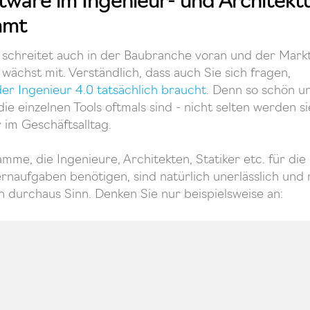
tware im Ingenieur- und Architek
mmt
g schreitet auch in der Baubranche voran und der Mark
wächst mit. Verständlich, dass auch Sie sich fragen,
der Ingenieur 4.0 tatsächlich braucht
. Denn so schön u
ie einzelnen Tools oftmals sind - nicht selten werden s
 im Geschäftsalltag.
mme, die Ingenieure, Architekten, Statiker etc. für die 
rnaufgaben benötigen, sind natürlich unerlässlich und 
 durchaus Sinn. Denken Sie nur beispielsweise an: