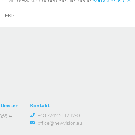
n. Mit newvision haben Sie die ideale
Software as a Se
ud-ERP
tleister
Kontakt
+43 7242 214242-0
365
⬅️
office@newvision.eu