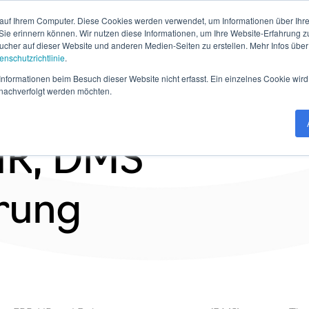
auf Ihrem Computer. Diese Cookies werden verwendet, um Informationen über Ihre 
 Sie erinnern können. Wir nutzen diese Informationen, um Ihre Website-Erfahrung 
her auf dieser Website und anderen Medien-Seiten zu erstellen. Mehr Infos über
enschutzrichtlinie
.
tware
Live-Demos
Best Practices
Blog
Know Ho
nformationen beim Besuch dieser Website nicht erfasst. Ein einzelnes Cookie wird
t nachverfolgt werden möchten.
 HR, DMS
erung