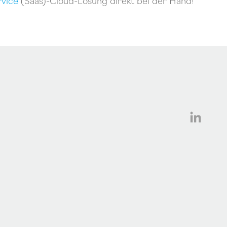
rvice
(Saas)-Cloud-Lösung direkt bei der Hand!