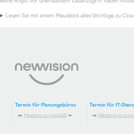
keine Angst vor unerlaubtem Datenzugriff haben müsse
Lesen Sie mit einem Mausklick alles Wichtige zu Clo
Termin für Planungsbüros
Termin für IT-Diens
➡️
Meeting zu ingo365
⬅️
➡️
Meeting zu timo