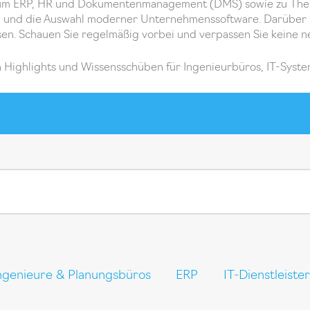
nd um ERP, HR und Dokumentenmanagement (DMS) sowie zu Them
g und die Auswahl moderner Unternehmenssoftware. Darüber h
ssen. Schauen Sie regelmäßig vorbei und verpassen Sie keine n
 Highlights und Wissensschüben für Ingenieurbüros, IT-Syst
ngenieure & Planungsbüros
ERP
IT-Dienstleister