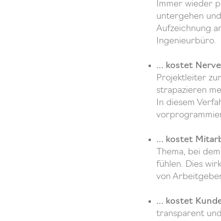
Immer wieder pa
untergehen und 
Aufzeichnung am
Ingenieurbüro.
… kostet Nerv
Projektleiter zu
strapazieren m
In diesem Verfa
vorprogrammier
… kostet Mitar
Thema, bei dem 
fühlen. Dies wir
von Arbeitgebe
… kostet Kund
transparent und