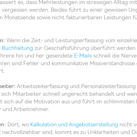
ssiert es, dass Mehrleistungen im stressigen Alltag mi
vergessen werden. Beides führt zu einer gewissen Un
 Monatsende sowie nicht fakturierbaren Leistungen fü
en:
Wenn die Zeit- und Leistungserfassung vom einzeln
r
Buchhaltung
zur Geschäftsführung überführt werden
ehrere hin und her gesendete
E-Mails
schnell die Nerven
hren sind Fehler und kommunikative Missverständnisse
t.
beiter:
Arbeitszeiterfassung und Personalzeiterfassung 
sich Mitarbeiter schnell ungerecht behandelt und wen
kt sich auf die Motivation aus und führt im schlimmsten
r und Arbeitnehmer.
en:
Dort, wo
Kalkulation und Angebotserstellung
nicht v
 nachvollziehbar sind, kommt es zu Unklarheiten und D