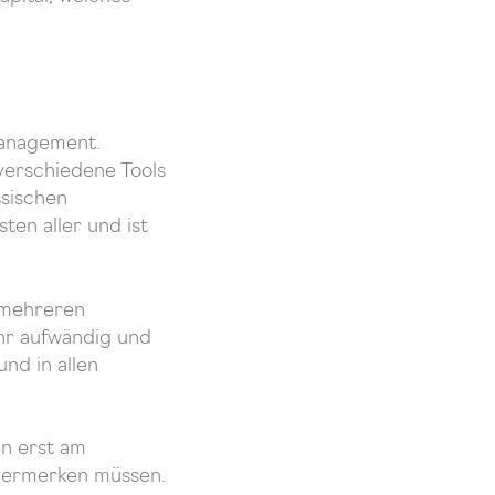
management.
verschiedene Tools
ssischen
ten aller und ist
n mehreren
ehr aufwändig und
nd in allen
en erst am
 vermerken müssen.