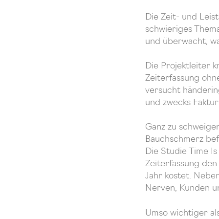
Die Zeit- und Leis
schwieriges Thema f
und überwacht, wa
Die Projektleiter 
Zeiterfassung ohn
versucht händerin
und zwecks Faktu
Ganz zu schweigen
Bauchschmerz befal
Die Studie Time Is
Zeiterfassung den 
Jahr kostet. Neben
Nerven, Kunden un
Umso wichtiger als