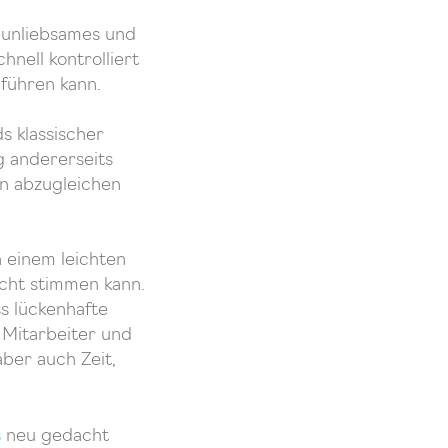
r unliebsames und
hnell kontrolliert
 führen kann.
s klassischer
g andererseits
en abzugleichen
 einem leichten
icht stimmen kann.
s lückenhafte
 Mitarbeiter und
ber auch Zeit,
s
neu gedacht