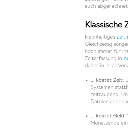
auch abgerechnet
Klassische 
Nachhaltiges
Zeit
Gleichzeitig sorg
noch immer für ine
Zeiterfassung in
A
daher in ihrer Ve
… kostet Zeit:
D
Systemen stattf
zeitraubend. Un
Dateien angepas
… kostet Geld:
Monatsende ein,