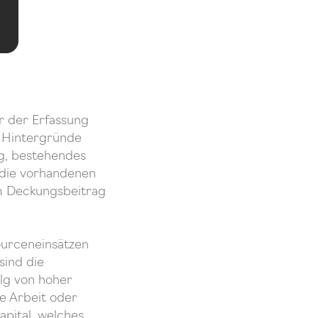
r der Erfassung
er Hintergründe
tig, bestehendes
s die vorhandenen
em Deckungsbeitrag
ourceneinsätzen
sind die
lg von hoher
e Arbeit oder
apital, welches