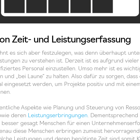
von Zeit- und Leistungserfassung
ohnt es sich aber festzulegen, was denn überhaupt unte
stungen zu verstehen ist. Derzeit ist es aufgrund viel
lifiziertes Personal einzustellen. Umso mehr ist es wich
n und „bei Laune“ zu halten. Also dafür zu sorgen, das
l eingesetzt werden, um Projekte positiv und mit ein
nnen.
entliche Aspekte wie Planung und Steuerung von Ress
sowie deren
Leistungserbringungen
. Dementsprechend 
 besser gesagt Menschen für einen Unternehmenserfo
enau diese Menschen erbringen zumeist hervorragend
lche Leistungen und deren benötigte Zeit sind somit K