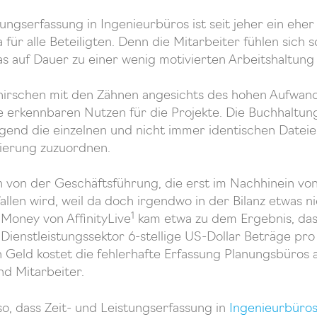
tungserfassung in Ingenieurbüros ist seit jeher ein ehe
ür alle Beteiligten. Denn die Mitarbeiter fühlen sich sc
s auf Dauer zu einer wenig motivierten Arbeitshaltung
knirschen mit den Zähnen angesichts des hohen Aufwand
e erkennbaren Nutzen für die Projekte. Die Buchhaltun
gend die einzelnen und nicht immer identischen Datei
rierung zuzuordnen.
 von der Geschäftsführung, die erst im Nachhinein von
len wird, weil da doch irgendwo in der Bilanz etwas n
1
 Money von AffinityLive
kam etwa zu dem Ergebnis, das
Dienstleistungssektor 6-stellige US-Dollar Beträge pro
 Geld kostet die fehlerhafte Erfassung Planungsbüros a
d Mitarbeiter.
o, dass Zeit- und Leistungserfassung in
Ingenieurbüro