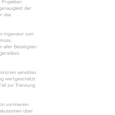
t Projekten
genauigkeit der
r das
en Ingenieur zum
 muss,
 aller Beteiligten.
 geradezu
sind ein sensibles
ig wertgeschätzt
 Fall zur Trennung
on vornherein
iskussionen über