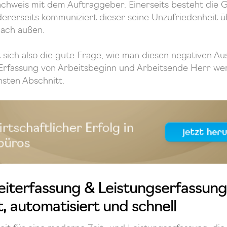
chweis mit dem Auftraggeber. Einerseits besteht die 
ndererseits kommuniziert dieser seine Unzufriedenheit 
nach außen.
t sich also die gute Frage, wie man diesen negativen Au
Erfassung von Arbeitsbeginn und Arbeitsende Herr we
hsten Abschnitt.
iterfassung & Leistungserfassung 
, automatisiert und schnell